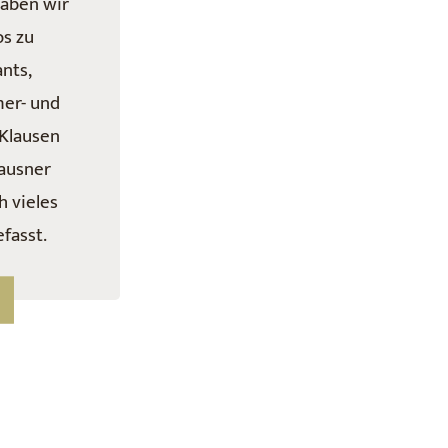
aben wir
os zu
nts,
er- und
 Klausen
lausner
 vieles
fasst.