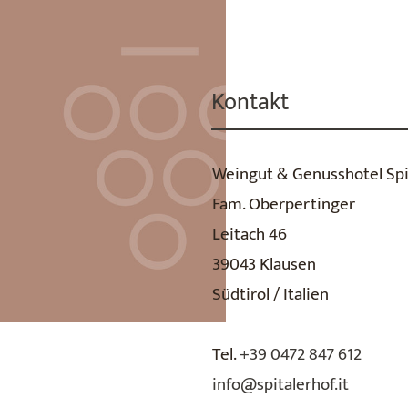
Kontakt
Weingut & Genusshotel Spi
Fam. Oberpertinger
Leitach 46
39043 Klausen
Südtirol / Italien
Tel.
+39 0472 847 612
info@spitalerhof.it