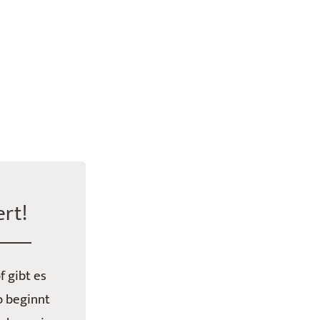
ert!
 gibt es
o beginnt